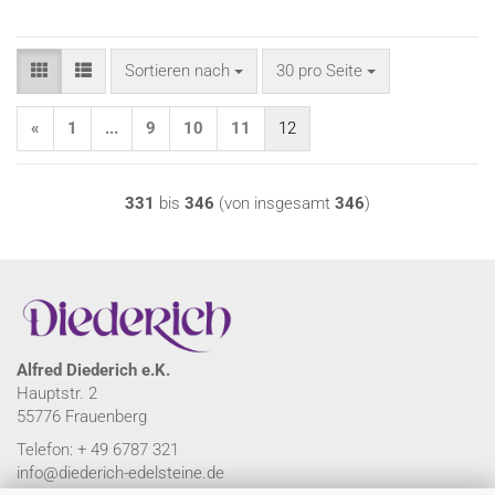
Sortieren nach
pro Seite
Sortieren nach
30 pro Seite
«
1
...
9
10
11
12
331
bis
346
(von insgesamt
346
)
Alfred Diederich e.K.
Hauptstr. 2
55776 Frauenberg
Telefon: + 49 6787 321
info@diederich-edelsteine.de