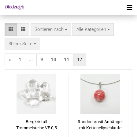
Sortieren nach
Sortieren nach
Alle Kategorien
pro Seite
30 pro Seite
«
1
...
9
10
11
12
Bergkristall
Rhodochrosit Anhänger
Trommelsteine VE 0,5
mit Kettenclipschlaufe