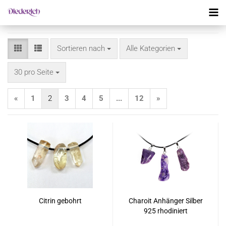
Sortieren nach
Sortieren nach
Alle Kategorien
pro Seite
30 pro Seite
«
1
2
3
4
5
...
12
»
Citrin gebohrt
Charoit Anhänger Silber
925 rhodiniert