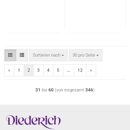
Sortieren nach
pro Seite
Sortieren nach
30 pro Seite
«
1
2
3
4
5
...
12
»
31
bis
60
(von insgesamt
346
)