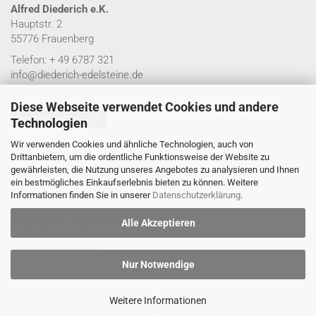
Alfred Diederich e.K.
Hauptstr. 2
55776 Frauenberg
Telefon: + 49 6787 321
info@diederich-edelsteine.de
Diese Webseite verwendet Cookies und andere
Vertrag widerrufen
Technologien
Wir verwenden Cookies und ähnliche Technologien, auch von
Impressum
Drittanbietern, um die ordentliche Funktionsweise der Website zu
gewährleisten, die Nutzung unseres Angebotes zu analysieren und Ihnen
Versand- & Zahlungsbedingungen
ein bestmögliches Einkaufserlebnis bieten zu können. Weitere
Informationen finden Sie in unserer
Datenschutzerklärung
.
AGB
Privatsphäre und Datenschutz
Alle Akzeptieren
Cookie Einstellungen
Nur Notwendige
Weitere Informationen
Copyright © 2026 Alfred Diederich e.K.