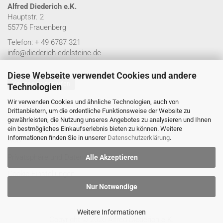
Alfred Diederich e.K.
Hauptstr. 2
55776 Frauenberg
Telefon: + 49 6787 321
info@diederich-edelsteine.de
Diese Webseite verwendet Cookies und andere
Vertrag widerrufen
Technologien
Wir verwenden Cookies und ähnliche Technologien, auch von
Impressum
Drittanbietern, um die ordentliche Funktionsweise der Website zu
gewährleisten, die Nutzung unseres Angebotes zu analysieren und Ihnen
Versand- & Zahlungsbedingungen
ein bestmögliches Einkaufserlebnis bieten zu können. Weitere
Informationen finden Sie in unserer
Datenschutzerklärung
.
AGB
Privatsphäre und Datenschutz
Alle Akzeptieren
Cookie Einstellungen
Nur Notwendige
Weitere Informationen
Copyright © 2026 Alfred Diederich e.K.