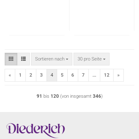
Sortieren nach
pro Seite
Sortieren nach
30 pro Seite
«
1
2
3
4
5
6
7
...
12
»
91
bis
120
(von insgesamt
346
)