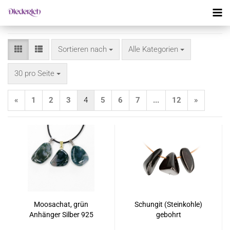
Sortieren nach
Sortieren nach
Alle Kategorien
pro Seite
30 pro Seite
«
1
2
3
4
5
6
7
...
12
»
Moosachat, grün
Schungit (Steinkohle)
Anhänger Silber 925
gebohrt
rhodiniert oder