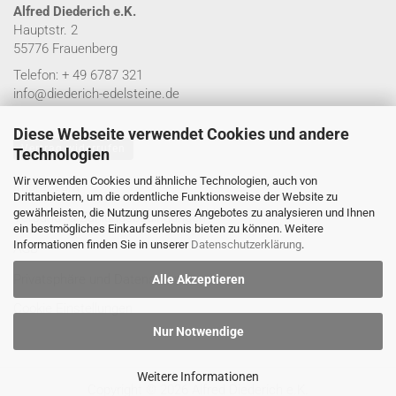
Alfred Diederich e.K.
Hauptstr. 2
55776 Frauenberg
Telefon: + 49 6787 321
info@diederich-edelsteine.de
Diese Webseite verwendet Cookies und andere
Vertrag widerrufen
Technologien
Wir verwenden Cookies und ähnliche Technologien, auch von
Impressum
Drittanbietern, um die ordentliche Funktionsweise der Website zu
gewährleisten, die Nutzung unseres Angebotes zu analysieren und Ihnen
Versand- & Zahlungsbedingungen
ein bestmögliches Einkaufserlebnis bieten zu können. Weitere
Informationen finden Sie in unserer
Datenschutzerklärung
.
AGB
Privatsphäre und Datenschutz
Alle Akzeptieren
Cookie Einstellungen
Nur Notwendige
Weitere Informationen
Copyright © 2026 Alfred Diederich e.K.