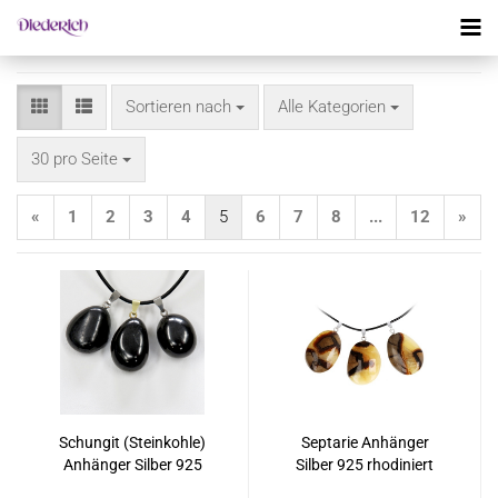
Sortieren nach
Sortieren nach
Alle Kategorien
pro Seite
30 pro Seite
«
1
2
3
4
5
6
7
8
...
12
»
Schungit (Steinkohle)
Septarie Anhänger
Anhänger Silber 925
Silber 925 rhodiniert
rhodiniert oder