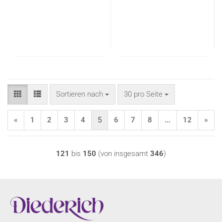
Sortieren nach
pro Seite
Sortieren nach
30 pro Seite
«
1
2
3
4
5
6
7
8
...
12
»
121
bis
150
(von insgesamt
346
)