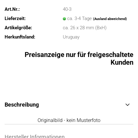
Art.Nr.:
40-3
Lieferzeit:
ca. 3-4 Tage
(Ausland abweichend)
Artikelgröße:
ca. 26 x 28 mm (BxH)
Herkunftsland:
Uruguay
Preisanzeige nur für freigeschaltete
Kunden
Beschreibung
Originalbild - kein Musterfoto
Hersteller Informationen