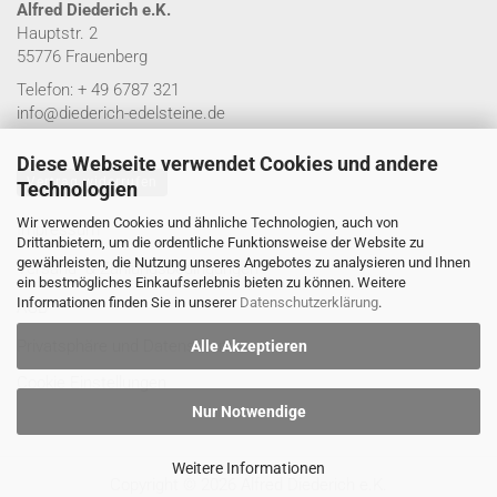
Alfred Diederich e.K.
Hauptstr. 2
55776 Frauenberg
Telefon: + 49 6787 321
info@diederich-edelsteine.de
Diese Webseite verwendet Cookies und andere
Vertrag widerrufen
Technologien
Wir verwenden Cookies und ähnliche Technologien, auch von
Impressum
Drittanbietern, um die ordentliche Funktionsweise der Website zu
gewährleisten, die Nutzung unseres Angebotes zu analysieren und Ihnen
Versand- & Zahlungsbedingungen
ein bestmögliches Einkaufserlebnis bieten zu können. Weitere
Informationen finden Sie in unserer
Datenschutzerklärung
.
AGB
Privatsphäre und Datenschutz
Alle Akzeptieren
Cookie Einstellungen
Nur Notwendige
Weitere Informationen
Copyright © 2026 Alfred Diederich e.K.