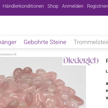
Händlerkonditionen
Shop
Anmelden
Registrie
hänger
Gebohrte Steine
Trommelstei
melsteine VE
L
A
H
V