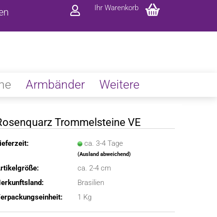
Ihr Warenkorb
ren
ne
Armbänder
Weitere
Rosenquarz Trommelsteine VE
ieferzeit:
ca. 3-4 Tage
(Ausland abweichend)
rtikelgröße:
ca. 2-4 cm
erkunftsland:
Brasilien
erpackungseinheit:
1 Kg