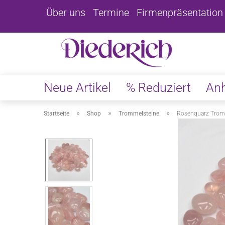
Über uns
Termine
Firmenpräsentation
Neue Artikel
% Reduziert
An
»
»
»
Startseite
Shop
Trommelsteine
Rosenquarz Trom