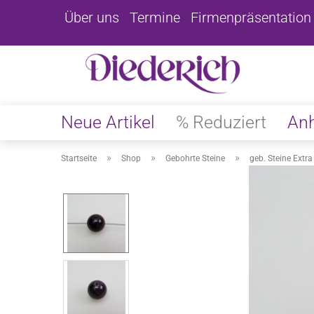
Über uns
Termine
Firmenpräsentation
Neue Artikel
% Reduziert
An
»
»
»
Startseite
Shop
Gebohrte Steine
geb. Steine Extra