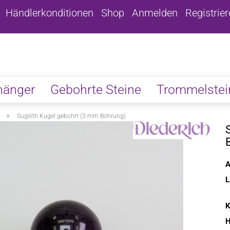
Händlerkonditionen
Shop
Anmelden
Registrie
hänger
Gebohrte Steine
Trommelstei
»
Sugilith Kugel gebohrt (3 mm Bohrung)
A
L
K
H