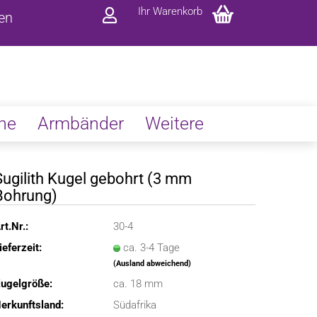
Ihr Warenkorb
ren
ne
Armbänder
Weitere
Sugilith Kugel gebohrt (3 mm
Bohrung)
rt.Nr.:
30-4
ieferzeit:
ca. 3-4 Tage
(Ausland abweichend)
ugelgröße:
ca. 18 mm
erkunftsland:
Südafrika