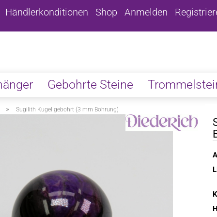
Händlerkonditionen
Shop
Anmelden
Registrie
hänger
Gebohrte Steine
Trommelstei
»
Sugilith Kugel gebohrt (3 mm Bohrung)
A
L
K
H