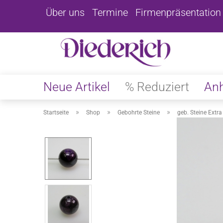
Über uns
Termine
Firmenpräsentation
Neue Artikel
% Reduziert
An
»
»
»
Startseite
Shop
Gebohrte Steine
geb. Steine Extra