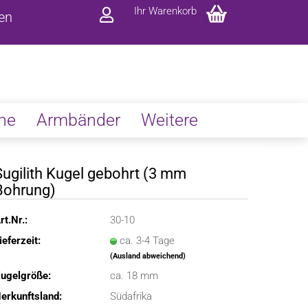
Ihr Warenkorb
ren
ne
Armbänder
Weitere
Sugilith Kugel gebohrt (3 mm
Bohrung)
rt.Nr.:
30-10
ieferzeit:
ca. 3-4 Tage
(Ausland abweichend)
ugelgröße:
ca. 18 mm
erkunftsland:
Südafrika