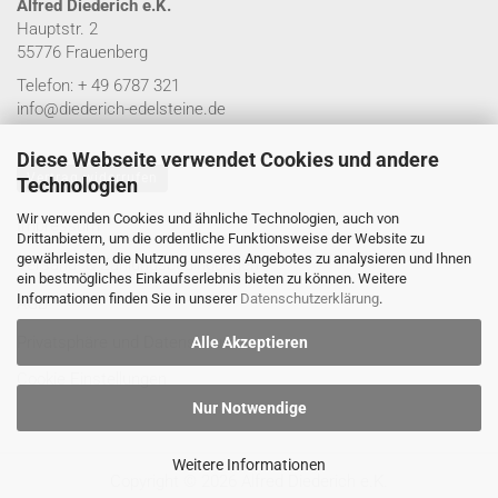
Alfred Diederich e.K.
Hauptstr. 2
55776 Frauenberg
Telefon: + 49 6787 321
info@diederich-edelsteine.de
Diese Webseite verwendet Cookies und andere
Vertrag widerrufen
Technologien
Wir verwenden Cookies und ähnliche Technologien, auch von
Impressum
Drittanbietern, um die ordentliche Funktionsweise der Website zu
gewährleisten, die Nutzung unseres Angebotes zu analysieren und Ihnen
Versand- & Zahlungsbedingungen
ein bestmögliches Einkaufserlebnis bieten zu können. Weitere
Informationen finden Sie in unserer
Datenschutzerklärung
.
AGB
Privatsphäre und Datenschutz
Alle Akzeptieren
Cookie Einstellungen
Nur Notwendige
Weitere Informationen
Copyright © 2026 Alfred Diederich e.K.