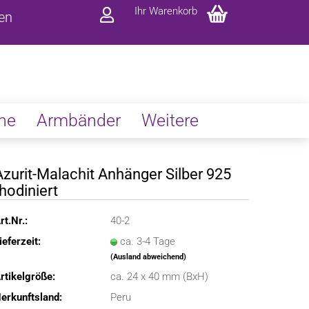
Ihr Warenkorb
ren
ne
Armbänder
Weitere
Azurit-Malachit Anhänger Silber 925
rhodiniert
rt.Nr.:
40-2
ieferzeit:
ca. 3-4 Tage
(Ausland abweichend)
rtikelgröße:
ca. 24 x 40 mm (BxH)
erkunftsland:
Peru