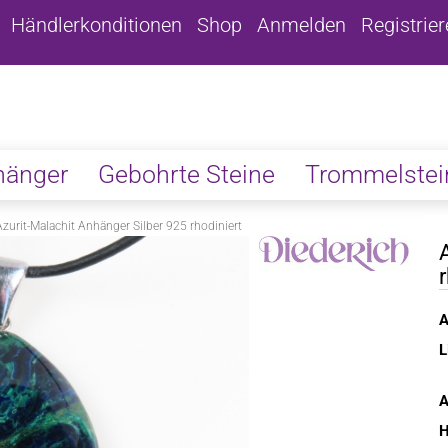
Händlerkonditionen
Shop
Anmelden
Registrie
hänger
Gebohrte Steine
Trommelstei
Azurit-Malachit Anhänger Silber 925 rhodiniert
A
L
A
H