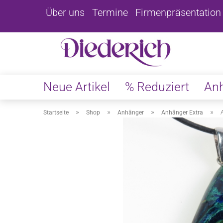
Über uns
Termine
Firmenpräsentation
Neue Artikel
% Reduziert
An
»
»
»
»
Startseite
Shop
Anhänger
Anhänger Extra